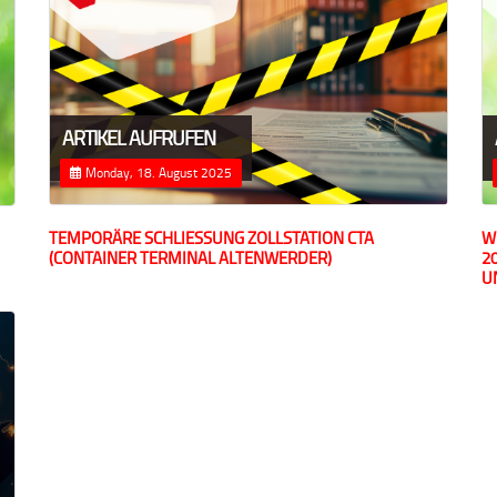
ARTIKEL AUFRUFEN
Monday, 18. August 2025
TEMPORÄRE SCHLIESSUNG ZOLLSTATION CTA (
W
CONTAINER TERMINAL ALTENWERDER)
2
U