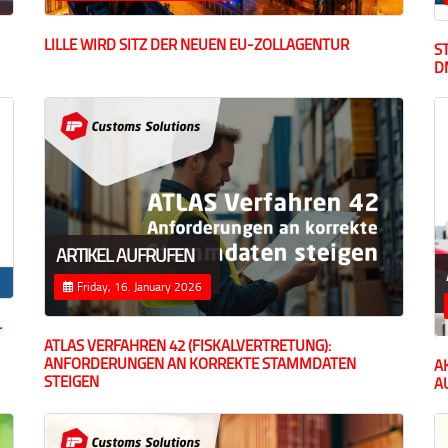
LILLE WIRD SITZ DER NEUEN EU-ZOLLAGENTUR
S
D
ARTIKEL AUFRUFEN
Friday, 16. January 2026
–
ATLAS VERFAHREN 42 (FISKALVERTRETUNG):
ANFORDERUNGEN AN KORREKTE STAMMDATEN
A
STEIGEN
A