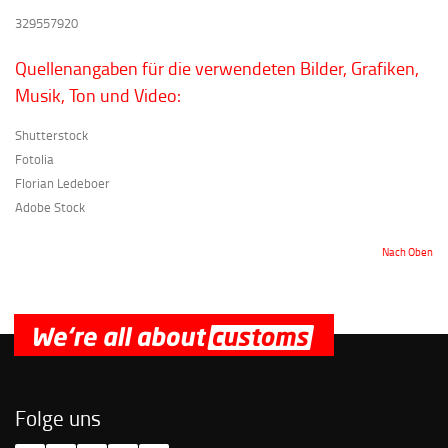
329557920
Quellenangaben für die verwendeten Bilder, Grafiken,
Musik, Ton und Video:
Shutterstock
Fotolia
Florian Ledeboer
Adobe Stock
Nach Oben
Folge uns